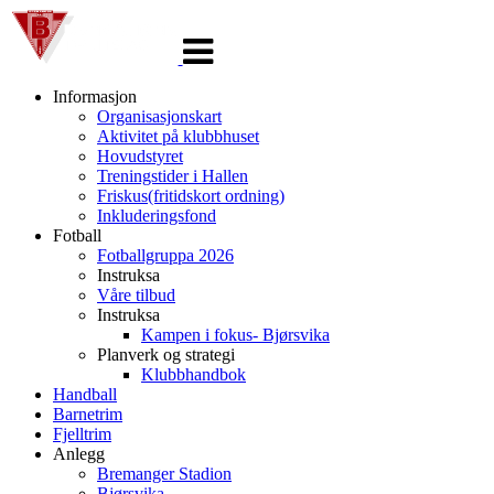
Veksle
navigasjon
Informasjon
Organisasjonskart
Aktivitet på klubbhuset
Hovudstyret
Treningstider i Hallen
Friskus(fritidskort ordning)
Inkluderingsfond
Fotball
Fotballgruppa 2026
Instruksa
Våre tilbud
Instruksa
Kampen i fokus- Bjørsvika
Planverk og strategi
Klubbhandbok
Handball
Barnetrim
Fjelltrim
Anlegg
Bremanger Stadion
Bjørsvika