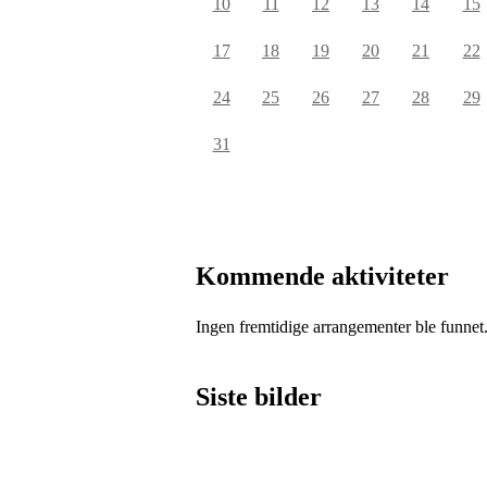
10
11
12
13
14
15
17
18
19
20
21
22
24
25
26
27
28
29
31
Kommende aktiviteter
Ingen fremtidige arrangementer ble funnet
Siste bilder