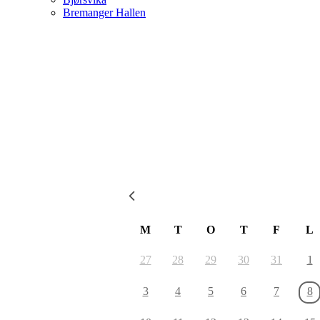
Bremanger Hallen
August 2026
M
T
O
T
F
L
27
28
29
30
31
1
3
4
5
6
7
8