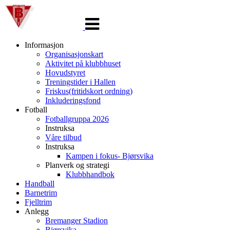
Veksle
navigasjon
Informasjon
Organisasjonskart
Aktivitet på klubbhuset
Hovudstyret
Treningstider i Hallen
Friskus(fritidskort ordning)
Inkluderingsfond
Fotball
Fotballgruppa 2026
Instruksa
Våre tilbud
Instruksa
Kampen i fokus- Bjørsvika
Planverk og strategi
Klubbhandbok
Handball
Barnetrim
Fjelltrim
Anlegg
Bremanger Stadion
Bjørsvika